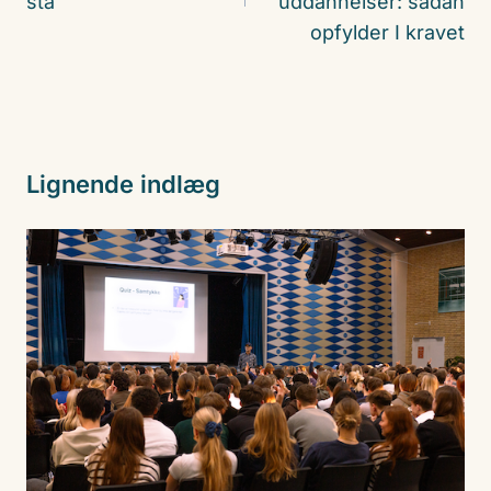
stå
uddannelser: sådan
opfylder I kravet
Lignende indlæg