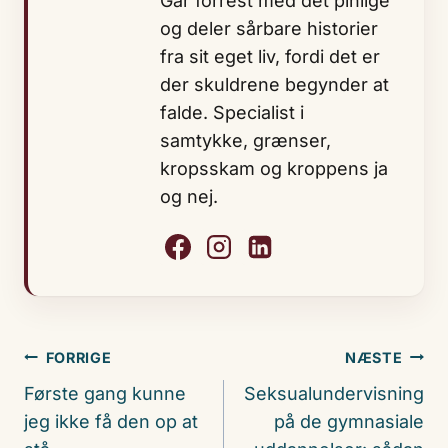
Går forrest med det pinlige
og deler sårbare historier
fra sit eget liv, fordi det er
der skuldrene begynder at
falde. Specialist i
samtykke, grænser,
kropsskam og kroppens ja
og nej.
Indlægsnavigation
FORRIGE
NÆSTE
Første gang kunne
Seksualundervisning
jeg ikke få den op at
på de gymnasiale