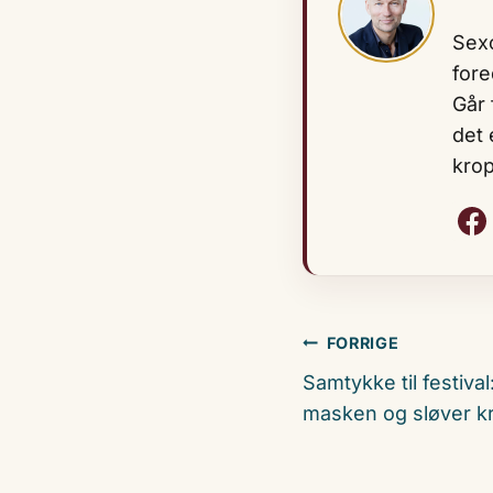
Sexo
fore
Går 
det 
krop
Indlægsnavigati
FORRIGE
Samtykke til festival
masken og sløver k