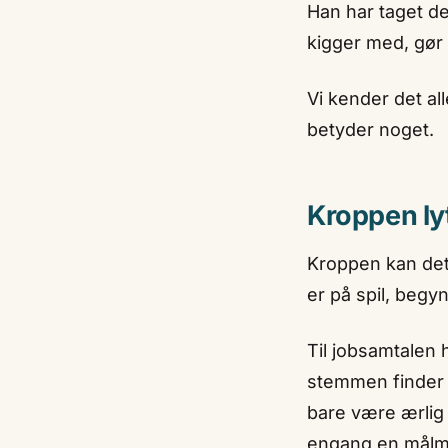
Han har taget de
kigger med, gør 
Vi kender det al
betyder noget.
Kroppen lyt
Kroppen kan det 
er på spil, begynd
Til jobsamtalen 
stemmen finder e
bare være ærlig 
engang en målm