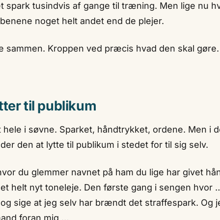
t spark tusindvis af gange til træning. Men lige nu 
benene noget helt andet end de plejer.
le sammen. Kroppen ved præcis hvad den skal gøre. L
ter til publikum
hele i søvne. Sparket, håndtrykket, ordene. Men i d
er den at lytte til publikum i stedet for til sig selv.
hvor du glemmer navnet på ham du lige har givet hånd
t helt nyt toneleje. Den første gang i sengen hvor …
og sige at jeg selv har brændt det straffespark. Og 
and foran mig …