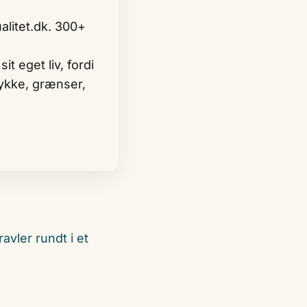
litet.dk. 300+
it eget liv, fordi
tykke, grænser,
avler rundt i et