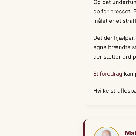
Og det underfund
op for presset.
målet er et straf
Det der hjælper,
egne brændte st
der sætter ord 
Et foredrag
kan p
Hvilke straffespa
Mat