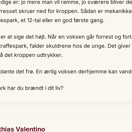
ige er: jo mere man vil ramme, jo sværere bliver det
 Presset skruer ned for kroppen. Sådan er mekanikk
fespark, et 12-tal eller en god første gang.
 er at sige det højt. Når en voksen går forrest og for
raffespark, falder skuldrene hos de unge. Det giver
på det kroppen udtrykker.
lante det frø. En ærlig voksen derhjemme kan vand
rk har du brændt i dit liv?
hias Valentino