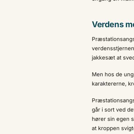
Verdens me
Præstationsangs
verdensstjernen,
jakkesæt at sved
Men hos de unge 
karaktererne, kr
Præstationsangs
går i sort ved d
hører sin egen s
at kroppen svigt