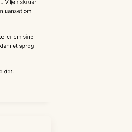
. Viljen skruer
en uanset om
tæller om sine
 dem et sprog
e det.