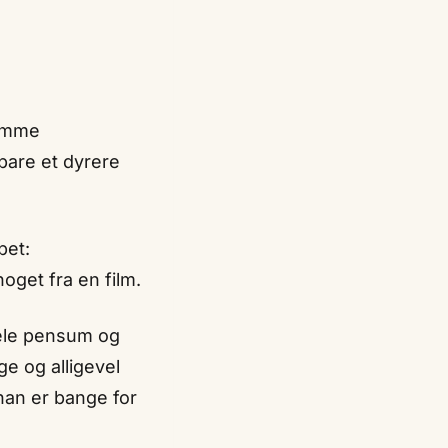
ramme
bare et dyrere
bet:
oget fra en film.
hele pensum og
e og alligevel
han er bange for