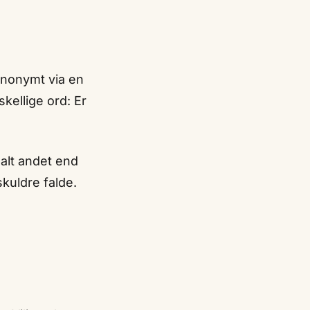
 anonymt via en
ellige ord: Er
alt andet end
skuldre falde.