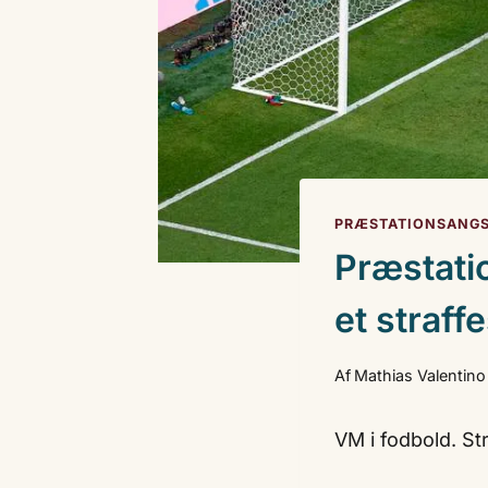
PRÆSTATIONSANG
Præstati
et straff
Af
Mathias Valentino
VM i fodbold. St