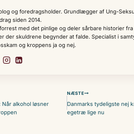
log og foredragsholder. Grundlægger af Ung-Seksua
drag siden 2014.
forrest med det pinlige og deler sårbare historier fra s
er der skuldrene begynder at falde. Specialist i sam
sskam og kroppens ja og nej.
on
NÆSTE
: Når alkohol løsner
Danmarks tydeligste nej kr
roppen
egetræ lige nu