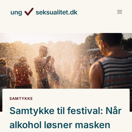
Fortsæt
til
indhold
SAMTYKKE
Samtykke til festival: Når
alkohol løsner masken